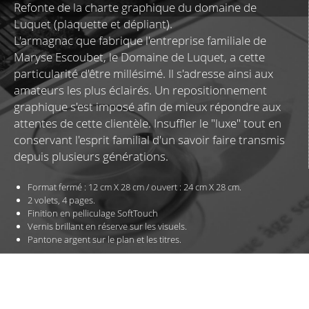
Refonte de la charte graphique du domaine de
Luquet (plaquette et dépliant).
L'armagnac que fabrique l'entreprise familiale de
Maryse Escoubet, le Domaine de Luquet, a cette
particularité d'être millésimé. Il s'adresse ainsi aux
amateurs les plus éclairés. Un repositionnement
graphique s'est imposé afin de mieux répondre aux
attentes de cette clientèle. Insuffler le "luxe" tout en
conservant l'esprit familial d'un savoir faire transmis
depuis plusieurs générations.
Format fermé : 12 cm X 28 cm /
ouvert : 24 cm X 28 cm.
2 volets, 4 pages.
Finition en pelliculage SoftTouch
Vernis brillant en réserve sur les visuels.
Pantone argent sur le plan et les titres.